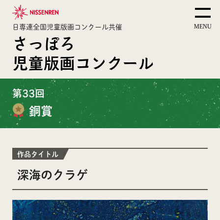
日専連全国児童版画コンクール共催
さっぽろ
児童版画コンクール
第33回
銅賞
作品タイトル
深海のクラゲ