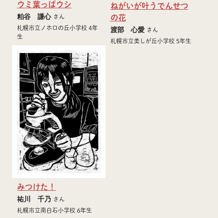
ウミ葉っぱウシ
ねがいが叶うでんせつ
粕谷 謙心
の花
さん
札幌市立ノホロの丘小学校 4年
渡部 心愛
さん
生
札幌市立美しが丘小学校 5年生
みつけた！
祐川 千乃
さん
札幌市立南白石小学校 6年生