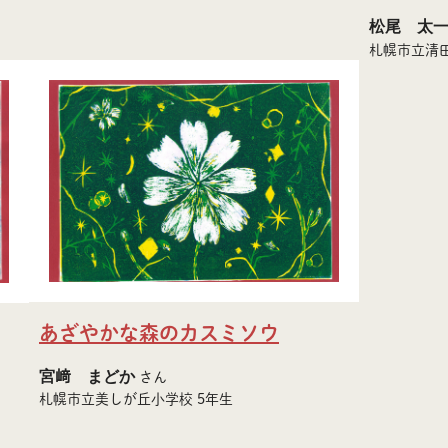
松尾 太
札幌市立清田
あざやかな森のカスミソウ
宮﨑 まどか
さん
札幌市立美しが丘小学校 5年生