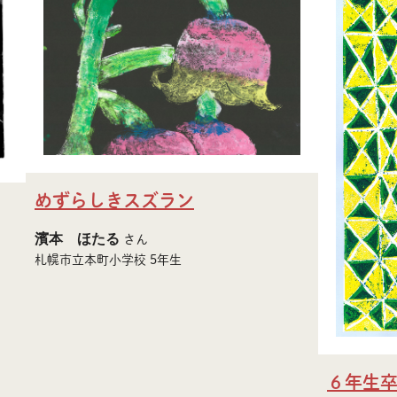
めずらしきスズラン
濱本 ほたる
さん
札幌市立本町小学校 5年生
６年生