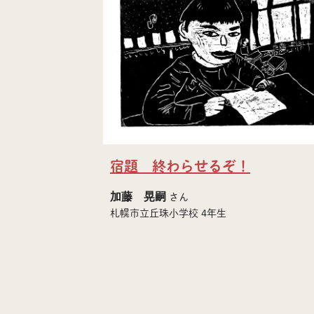
宿題 終わらせるぞ！
加藤 晃嗣
さん
札幌市立丘珠小学校 4年生