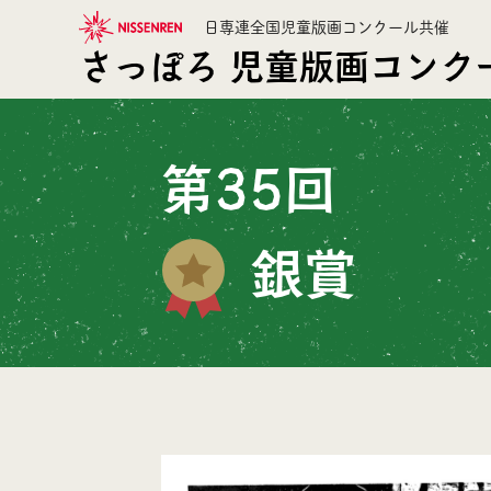
日専連全国児童版画コンクール共催
さっぽろ
児童版画コンク
第35回
銀賞